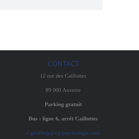
CONTACT
12 rue des Caillottes
89 000 Auxerre
Parking gratuit
Bus : ligne 6, arrêt Caillottes
c.geoffroy@cg-psychologie.com