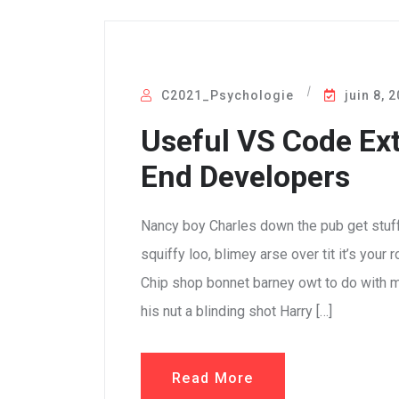
C2021_Psychologie
juin 8, 
Useful VS Code Ext
End Developers
Nancy boy Charles down the pub get stuf
squiffy loo, blimey arse over tit it’s your
Chip shop bonnet barney owt to do with m
his nut a blinding shot Harry […]
Read More