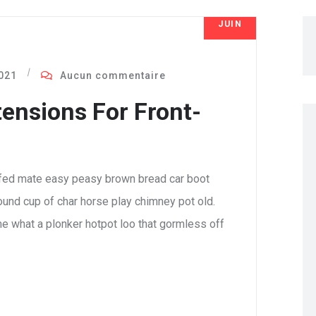
JUIN
8
2021
Aucun commentaire
ensions For Front-
fed mate easy peasy brown bread car boot
 round cup of char horse play chimney pot old.
e what a plonker hotpot loo that gormless off