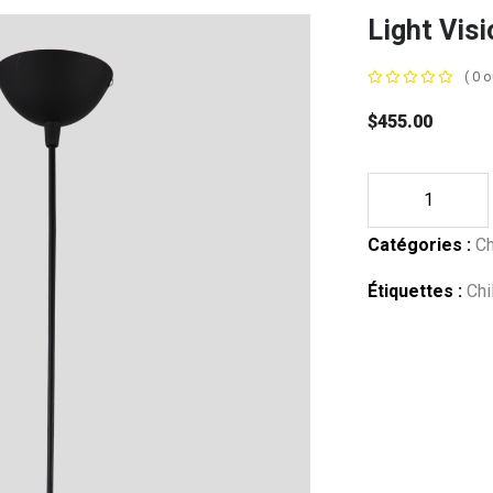
Light Vis
( 0 o
$
455.00
Catégories :
Ch
Étiquettes :
Chi