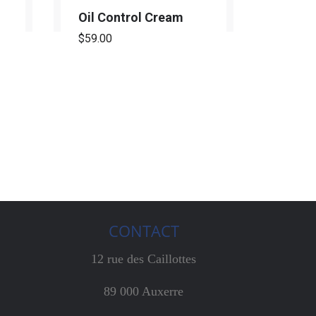
Oil Control Cream
$
59.00
CONTACT
12 rue des Caillottes
89 000 Auxerre