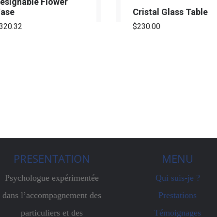
esignable Flower
ase
Cristal Glass Table
320.32
$
230.00
PRESENTATION
MENU
Psychologue expérimentée
Qui suis-je ?
dans l’accompagnement des
Prestations
particuliers et des
Témoignages