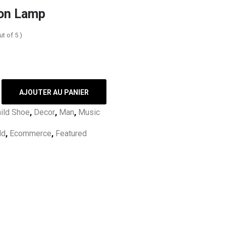
ion Lamp
ut of 5 )
AJOUTER AU PANIER
ild Shoe
,
Decor
,
Man
,
Music
ld
,
Ecommerce
,
Featured