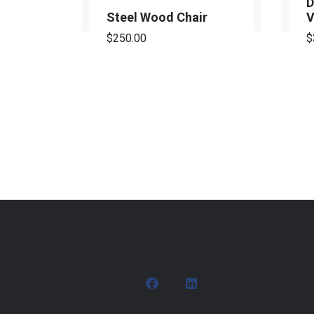
D
Steel Wood Chair
V
$
250.00
$