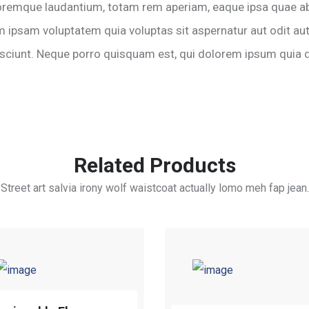
remque laudantium, totam rem aperiam, eaque ipsa quae ab il
m ipsam voluptatem quia voluptas sit aspernatur aut odit au
ciunt. Neque porro quisquam est, qui dolorem ipsum quia dol
Related Products
Street art salvia irony wolf waistcoat actually lomo meh fap jean.