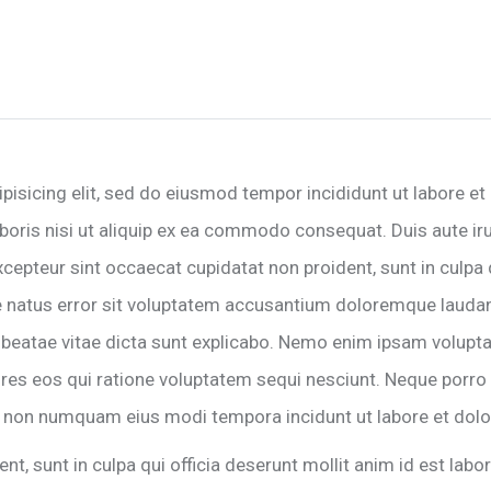
pisicing elit, sed do eiusmod tempor incididunt ut labore e
oris nisi ut aliquip ex ea commodo consequat. Duis aute irur
Excepteur sint occaecat cupidatat non proident, sunt in culpa 
te natus error sit voluptatem accusantium doloremque lauda
cto beatae vitae dicta sunt explicabo. Nemo enim ipsam volupt
ores eos qui ratione voluptatem sequi nesciunt. Neque porro
quia non numquam eius modi tempora incidunt ut labore et d
nt, sunt in culpa qui officia deserunt mollit anim id est lab