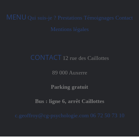
MENU
Qui suis-je ?
Prestations
Témoignages
Contact
Mentions légales
CONTACT
12 rue des Caillottes
89 000 Auxerre
Parking gratuit
Bus : ligne 6, arrêt Caillottes
c.geoffroy@cg-psychologie.com
06 72 50 73 10